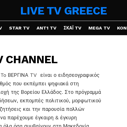
LIVE TV GREECE
V
STAR TV
ANT1 TV
ΣΚΑΪ TV
MEGA TV
KON
TV CHANNEL
To ΒΕΡΓΙΝΑ TV είναι ο ειδησεογραφικός
αθμός που εκπέμπει ψηφιακά στη
ιοχή της Βορείου Ελλάδος. Στο πρόγραμμά
ιδήσεων, εκπομπές πολιτικού, μορφωτικού
υζητήσεις και την παρουσία πολλών
 να παρέχουμε έγκαιρη & έγκυρη
 όλα όσα συμβαίνουν στη Μακεδονία,