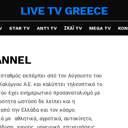
LIVE TV GREECE
V
STAR TV
ANT1 TV
ΣΚΑΪ TV
MEGA TV
KON
HANNEL
Ο σταθμός εκπέμπει από τον Αύγουστο του
Καλύμνου Α.Ε. και καλύπτει τηλεοπτικά το
ου έχει ενημερωτικό προσανατολισμό με
ρότητα ωστόσο δε λείπει και η
από την Ελλάδα και τον κόσμο.
ά με αθλητικά, αγροτικά, αυτοκίνητο,
άδοση, χορούς, μαγειρική, επιχειρήσεις.