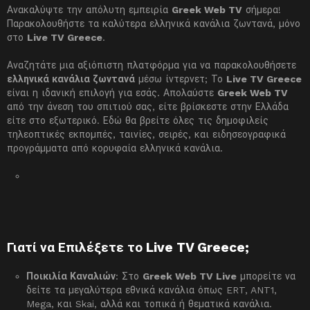
Ανακαλύψτε την απόλυτη εμπειρία
Greek Web TV
σήμερα!
Παρακολουθήστε τα καλύτερα ελληνικά κανάλια ζωντανά, μόνο
στο
Live TV Greece
.
Αναζητάτε μια αξιόπιστη πλατφόρμα για να παρακολουθήσετε
ελληνικά κανάλια ζωντανά
μέσω ίντερνετ; Το
Live TV Greece
είναι η ιδανική επιλογή για εσάς. Απολαύστε
Greek Web TV
από την άνεση του σπιτιού σας, είτε βρίσκεστε στην Ελλάδα
είτε στο εξωτερικό. Εδώ θα βρείτε όλες τις δημοφιλείς
τηλεοπτικές εκπομπές, ταινίες, σειρές, και ειδησεογραφικά
προγράμματα από κορυφαία ελληνικά κανάλια.
Γιατί να Επιλέξετε το Live TV Greece;
Ποικιλία Καναλιών
: Στο
Greek Web TV Live
μπορείτε να
δείτε τα μεγαλύτερα εθνικά κανάλια όπως ERT, ANT1,
Mega, και Skai, αλλά και τοπικά ή θεματικά κανάλια.